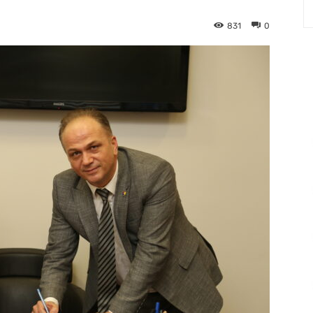
831
0