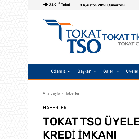
C
24.9
Tokat
8 Ağustos 2026 Cumartesi
Odamız
Başkan
Galeri
Üyeler
Ana Sayfa
Haberler
HABERLER
TOKAT TSO ÜYELE
KREDİ İMKANI