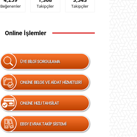
Beğenenler
Takipçiler
Takipçiler
Online İşlemler