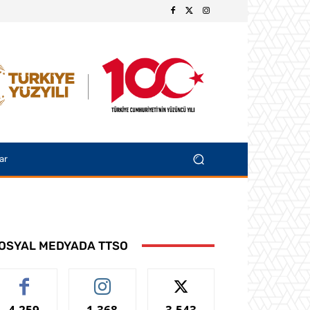
ar
OSYAL MEDYADA TTSO
4,259
1,368
3,543