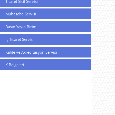
Ticaret Sicil Servisi
Muhasebe Servisi
Basın Yayın Birimi
İç Ticaret Servisi
Kalite ve Akreditasyon Servisi
K Belgeleri