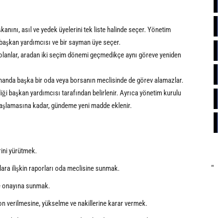
anını, asıl ve yedek üyelerini tek liste halinde seçer. Yönetim
ki başkan yardımcısı ve bir sayman üye seçer.
olanlar, aradan iki seçim dönemi geçmedikçe aynı göreve yeniden
amanda başka bir oda veya borsanın meclisinde de görev alamazlar.
ği başkan yardımcısı tarafından belirlenir. Ayrıca yönetim kurulu
n başlamasına kadar, gündeme yeni madde eklenir.
rini yürütmek.
"
nlara ilişkin raporları oda meclisine sunmak.
ve onayına sunmak.
on verilmesine, yükselme ve nakillerine karar vermek.