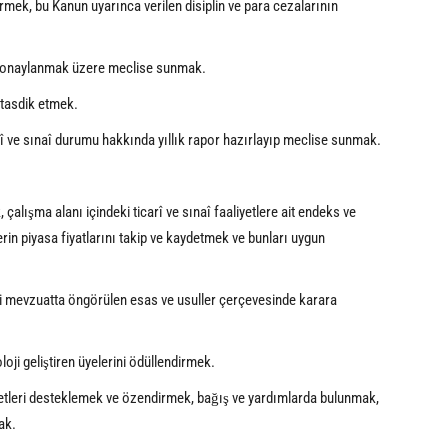
mek, bu Kanun uyarınca verilen disiplin ve para cezalarının
 ve onaylanmak üzere meclise sunmak.
 tasdik etmek.
sadî ve sınaî durumu hakkında yıllık rapor hazırlayıp meclise sunmak.
 çalışma alanı içindeki ticarî ve sınaî faaliyetlere ait endeks ve
erin piyasa fiyatlarını takip ve kaydetmek ve bunları uygun
gili mevzuatta öngörülen esas ve usuller çerçevesinde karara
ji geliştiren üyelerini ödüllendirmek.
yetleri desteklemek ve özendirmek, bağış ve yardımlarda bulunmak,
ak.