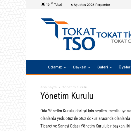
C
16
Tokat
6 Ağustos 2026 Perşembe
Odamız
Başkan
Galeri
Üyeler
Ana Sayfa
Yönetim Kurulu
Yönetim Kurulu
Oda Yönetim Kurulu, dört yıl için seçilen, meclis üye s
olanlarda yedi; otuz ile otuz dokuz arasında olanlarda 
Ticaret ve Sanayi Odası Yönetim Kurulu bir başkan, ik