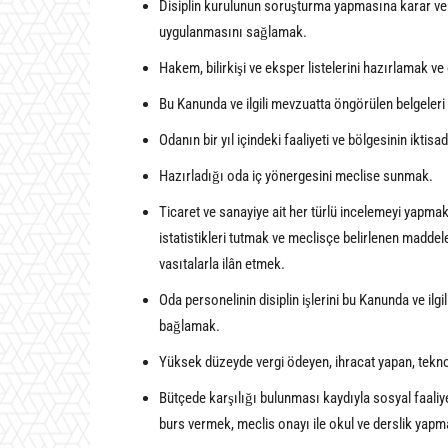
Disiplin kurulunun soruşturma yapmasına karar ver
uygulanmasını sağlamak.
Hakem, bilirkişi ve eksper listelerini hazırlamak
Bu Kanunda ve ilgili mevzuatta öngörülen belgeleri
Odanın bir yıl içindeki faaliyeti ve bölgesinin ikti
Hazırladığı oda iç yönergesini meclise sunmak.
Ticaret ve sanayiye ait her türlü incelemeyi yapmak,
istatistikleri tutmak ve meclisçe belirlenen maddel
vasıtalarla ilân etmek.
Oda personelinin disiplin işlerini bu Kanunda ve il
bağlamak.
Yüksek düzeyde vergi ödeyen, ihracat yapan, teknolo
Bütçede karşılığı bulunması kaydıyla sosyal faali
burs vermek, meclis onayı ile okul ve derslik yapm