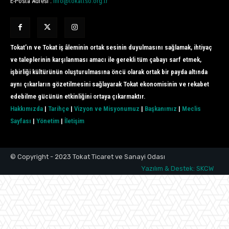
E-Posta Adresi :
info@tokattso.org.tr
Tokat’ın ve Tokat iş âleminin ortak sesinin duyulmasını sağlamak, ihtiyaç
ve taleplerinin karşılanması amacı ile gerekli tüm çabayı sarf etmek,
işbirliği kültürünün oluşturulmasına öncü olarak ortak bir payda altında
aynı çıkarların gözetilmesini sağlayarak Tokat ekonomisinin ve rekabet
edebilme gücünün etkinliğini ortaya çıkarmaktır.
Hakkımızda
|
Tarihçe
|
Vizyon ve Misyonumuz
|
Başkanımız
|
Meclis
Sayfası
|
Yönetim
|
İletişim
© Copyright - 2023 Tokat Ticaret ve Sanayi Odası
Yazılım & Destek: SKCW