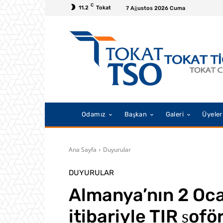
C
11.2
Tokat
7 Ağustos 2026 Cuma
Odamız
Başkan
Galeri
Üyeler
Ana Sayfa
Duyurular
DUYURULAR
Almanya’nın 2 Oca
itibariyle TIR şofö