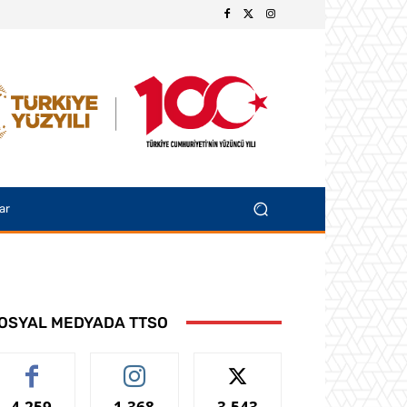
ar
OSYAL MEDYADA TTSO
4,259
1,368
3,543