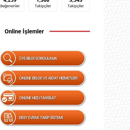
Beğenenler
Takipçiler
Takipçiler
Online İşlemler